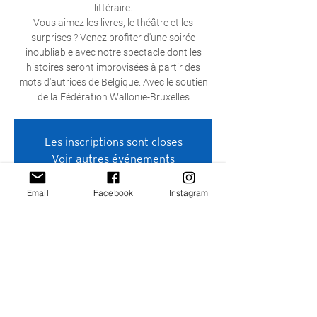
littéraire.
Vous aimez les livres, le théâtre et les
surprises ? Venez profiter d'une soirée
inoubliable avec notre spectacle dont les
histoires seront improvisées à partir des
mots d'autrices de Belgique. Avec le soutien
de la Fédération Wallonie-Bruxelles
Les inscriptions sont closes
Voir autres événements
Email
Facebook
Instagram
Heure et lieu
29 janv. 2026, 20:15 – 21:30
Saint-Gilles, Rue de la Victoire 158/1060,
1060 Saint-Gilles, Belgique