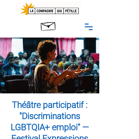
Théâtre participatif :
"Discriminations
LGBTQIA+ emploi" —
Festival Expressions