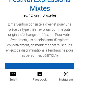
Mixtes
jeu. 12 juin
  |  
Bruxelles
L’intervention consiste à créer et jouer une
pièce de type théâtre-forum comme outil
original d’échange et réflexion. Pour votre
événement, les besoins sont d’explorer
collectivement, de manière théâtralisée, les
enjeux de discriminations à l'embauche pour
les personnes LGBTQIA+
Les inscriptions sont closes
Voir autres événements
Email
Facebook
Instagram
Heure et lieu
12 juin 2025, 14:00 – 17:20