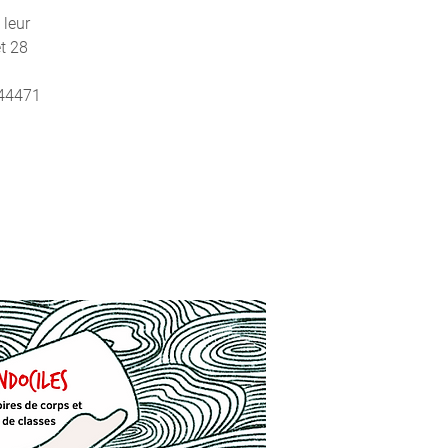
 leur
et 28
744471