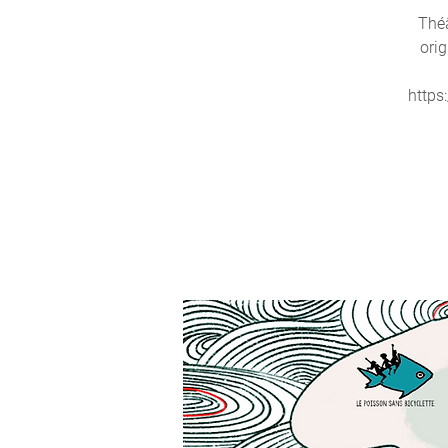
Théâ
orig
https