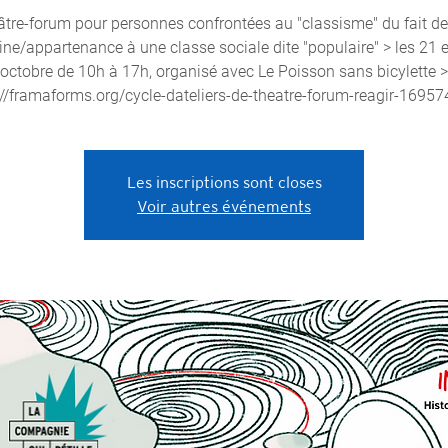
tre-forum pour personnes confrontées au "classisme" du fait de
ine/appartenance à une classe sociale dite "populaire" > les 21 
octobre de 10h à 17h, organisé avec Le Poisson sans bicylette >
://framaforms.org/cycle-dateliers-de-theatre-forum-reagir-1695
Les inscriptions sont closes
Voir autres événements