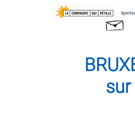
Spectac
BRUXE
sur