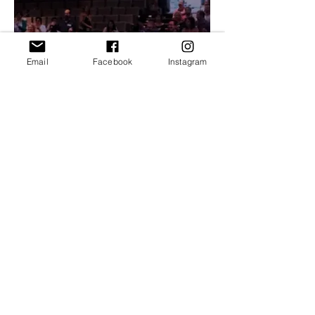
Email
Facebook
Instagram
Spectacle sur mesure >Santé
reproductive et enjeux
féministes
jeu. 19 nov.
Plus d'infos