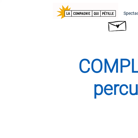
Spectac
COMPLE
percu