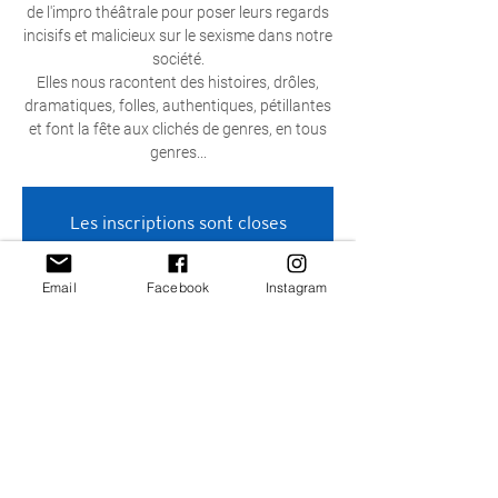
de l'impro théâtrale pour poser leurs regards
incisifs et malicieux sur le sexisme dans notre
société.
​Elles nous racontent des histoires, drôles,
dramatiques, folles, authentiques, pétillantes
et font la fête aux clichés de genres, en tous
genres...
Les inscriptions sont closes
Voir autres événements
Email
Facebook
Instagram
Heure et lieu
14 déc. 2022, 15:00 – 16:30 UTC+1
Forest, 1190 Forest, Belgique