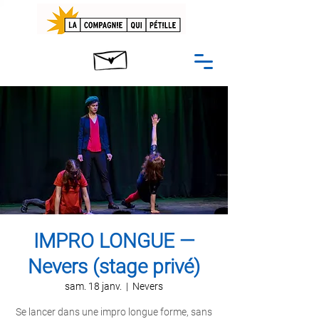
IMPRO LONGUE —
Nevers (stage privé)
sam. 18 janv.
  |  
Nevers
Se lancer dans une impro longue forme, sans