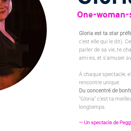
One-woman-sh
Gloria est ta star pré
c'est elle qui le dit). Ce
parler de sa vie, te ch
ami·es, et s'amuser av
À chaque spectacle, e
rencontre unique.
Du concentré de bonhe
"Gloria" c'est ta meill
longtemps.
— Un spectacle de ​Peg