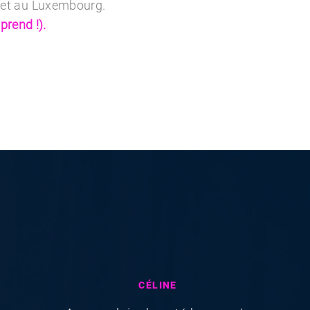
 et au Luxembourg.
rend !).​
CÉLINE