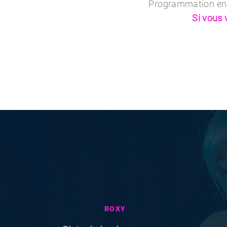
Programmation en c
Si vous 
ROXY