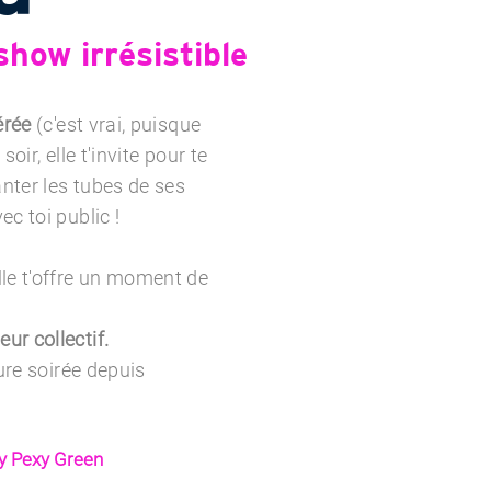
ow irrésistible
férée
(c'est vrai, puisque
 soir, elle t'invite pour te
anter les tubes de ses
ec toi public !
lle t'offre un moment de
ur collectif.
eure soirée depuis
gy Pexy Green