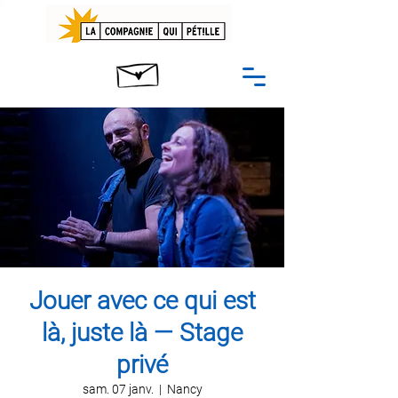
Jouer avec ce qui est
là, juste là — Stage
privé
sam. 07 janv.
  |  
Nancy