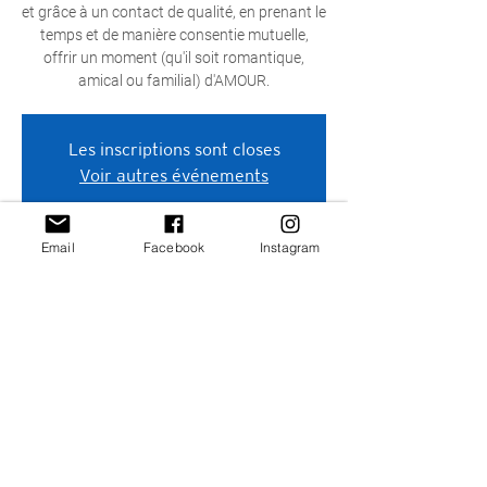
et grâce à un contact de qualité, en prenant le
temps et de manière consentie mutuelle,
offrir un moment (qu'il soit romantique,
amical ou familial) d'AMOUR.
Les inscriptions sont closes
Voir autres événements
Email
Facebook
Instagram
Heure et lieu
27 nov. 2024, 10:00 – 17:00
Toulouse, 18 Rue Maurice Fonvieille, 31000
Toulouse, France