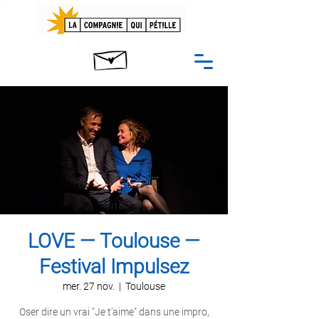
LOVE — Toulouse —
Festival Impulsez
mer. 27 nov.
  |  
Toulouse
Oser dire un vrai "Je t'aime" dans une impro,