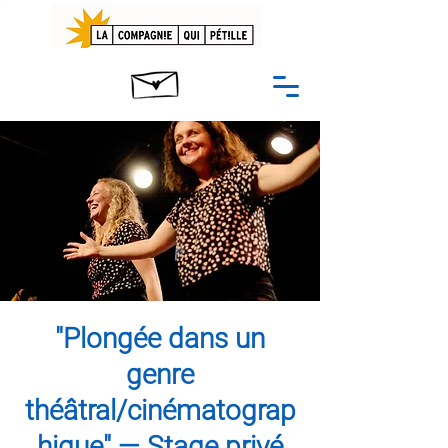
"Plongée dans un
genre
théâtral/cinématograp
hique" — Stage privé