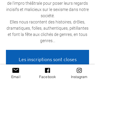
de l'impro théâtrale pour poser leurs regards
incisifs et malicieux sur le sexisme dans notre
société.
​Elles nous racontent des histoires, drôles,
dramatiques, folles, authentiques, pétillantes
et font la fête aux clichés de genres, en tous
genres...
Les inscriptions sont closes
Voir autres événements
Email
Facebook
Instagram
Heure et lieu
27 août 2022, 20:00 – 21:40
Nivelles, Nivelles, Belgique