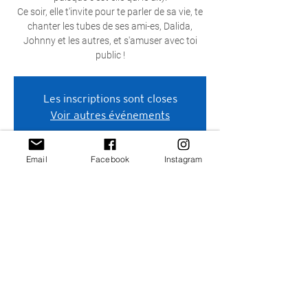
Ce soir, elle t'invite pour te parler de sa vie, te
chanter les tubes de ses ami-es, Dalida,
Johnny et les autres, et s'amuser avec toi
public !
Les inscriptions sont closes
Voir autres événements
Email
Facebook
Instagram
Heure et lieu
05 nov. 2021, 19:00 – 21:00
Théâtre L'Improviste, Forest, Rue de Fierlant
120, 1190 Forest, Belgique