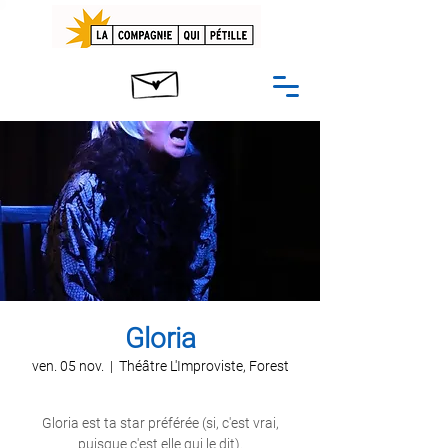
Gloria
ven. 05 nov.
  |  
Théâtre L'Improviste, Forest
Gloria est ta star préférée (si, c'est vrai,
puisque c'est elle qui le dit).