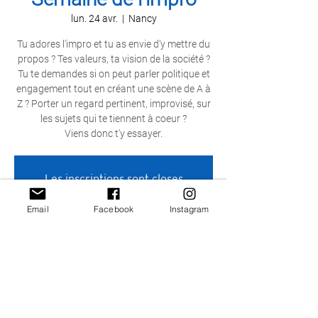
lun. 24 avr.
  |  
Nancy
Tu adores l'impro et tu as envie d'y mettre du
propos ? Tes valeurs, ta vision de la société ?
Tu te demandes si on peut parler politique et
engagement tout en créant une scène de A à
Z ? Porter un regard pertinent, improvisé, sur
les sujets qui te tiennent à coeur ?
Viens donc t'y essayer.
Les inscriptions sont closes
Voir autres événements
Email
Facebook
Instagram
Heure et lieu
24 avr. 2023, 10:00 – 25 avr. 2023, 18:00
Nancy, Nancy, France