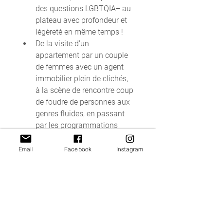
des questions LGBTQIA+ au 
plateau avec profondeur et 
légèreté en même temps !
De la visite d'un 
appartement par un couple 
de femmes avec un agent 
immobilier plein de clichés, 
à la scène de rencontre coup 
de foudre de personnes aux 
genres fluides, en passant 
par les programmations 
d'actions loisir par une asbl 
gay face à un club de sport 
Email
Facebook
Instagram
lgbtphobe, nous sommes 
passé‧es par pleins 
d'émotions, jusqu'à la scène 
finale d'amour et de fierté 
d'être qui on est.