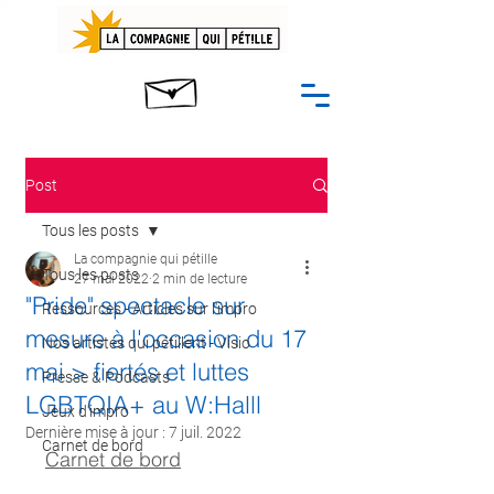
Post
Tous les posts
La compagnie qui pétille
Tous les posts
27 mai 2022
2 min de lecture
"Pride" spectacle sur
Ressources - Articles sur l'impro
mesure à l'occasion du 17
Nos artistes qui pétillent - Visio
mai > fiertés et luttes
Presse & Podcasts
LGBTQIA+ au W:Halll
Jeux d'impro
Dernière mise à jour :
7 juil. 2022
Carnet de bord
Carnet de bord